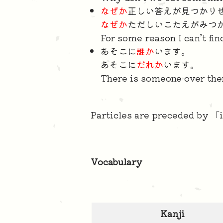
なぜか
正しい答えが見つかり
なぜか
ただしいこたえがみつ
For some reason I can’t fin
あそこに
誰か
います。
あそこに
だれか
います。
There is someone over the
Particles are preceded by 「
Vocabulary
Kanji