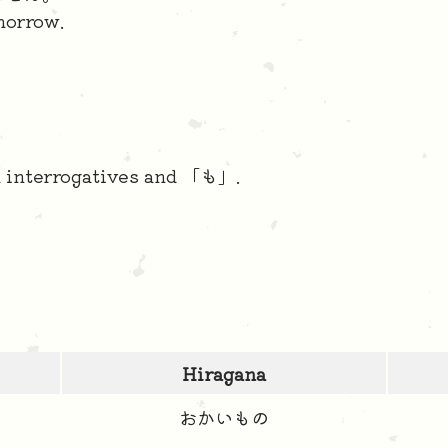
morrow.
n interrogatives and 「も」.
Hiragana
おかいもの