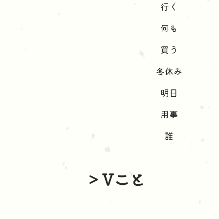
行く
何も
買う
冬休み
明日
用事
誰
> Vこと