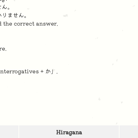
せん。
かりません。
d the correct answer.
re.
interrogatives + か」.
Hiragana