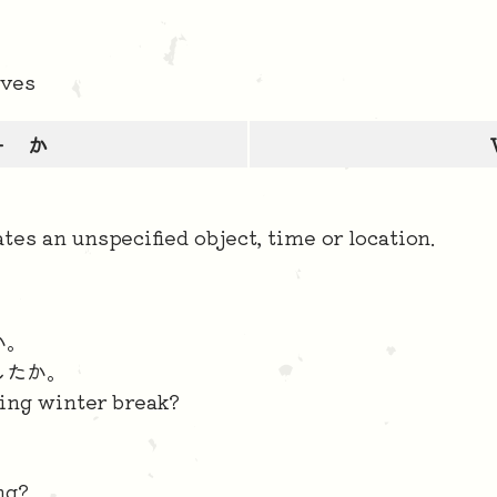
ves
＋ か
es an unspecified object, time or location.
か。
したか。
ing winter break?
ng?