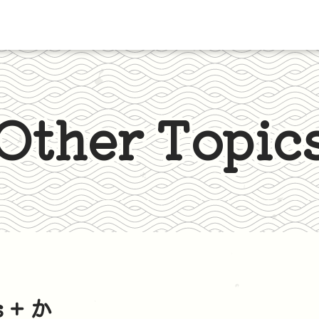
Other Topic
s + か