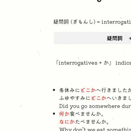
疑問詞 (ぎもんし) = interrogati
疑問詞 
「interrogatives + か」 indicat
冬休みに
どこか
へ行きました
ふゆやすみに
どこか
へいきま
Did you go somewhere dur
何か
食べませんか。
なにか
たべませんか。
Why don’t we eat somethi