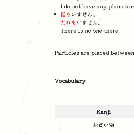
I do not have any plans to
誰も
いません。
だれも
いません。
There is no one there.
Particles are placed betwee
Vocabulary
Kanji
お買い物