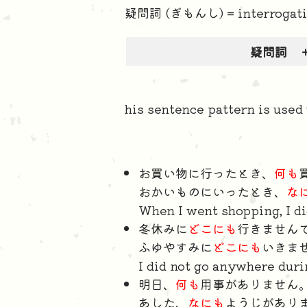
疑問詞 (ぎもんし) = interrogati
疑問詞 
his sentence pattern is used 
お買い物に行ったとき、
何も
おかいものにいったとき、
な
When I went shopping, I di
冬休みに
どこにも
行きません
ふゆやすみに
どこにも
いきま
I did not go anywhere duri
明日、
何も
用事がありません
あした、
なにも
ようじがあり