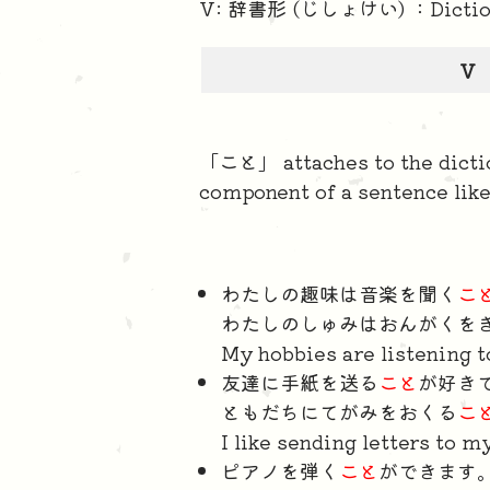
V: 辞書形 (じしょけい) ：Dictio
V
「こと」 attaches to the diction
component of a sentence like
わたしの趣味は音楽を聞く
こ
わたしのしゅみはおんがくを
My hobbies are listening t
友達に手紙を送る
こと
が好き
ともだちにてがみをおくる
こ
I like sending letters to m
ピアノを弾く
こと
ができます