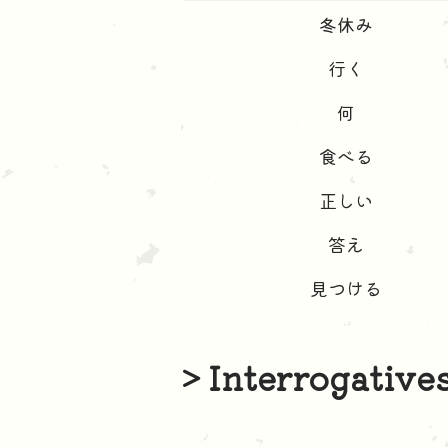
冬休み
行く
何
食べる
正しい
答え
見つける
> Interrogative