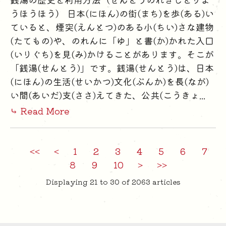
うほうほう） 日本(にほん)の街(まち)を歩(ある)い
ていると、煙突(えんとつ)のある小(ちい)さな建物
(たてもの)や、のれんに「ゆ」と書(か)かれた入口
(いりぐち)を見(み)かけることがあります。そこが
「銭湯(せんとう)」です。銭湯(せんとう)は、日本
(にほん)の生活(せいかつ)文化(ぶんか)を長(なが)
い間(あいだ)支(ささ)えてきた、公共(こうきょ...
⤷ Read More
<<
<
1
2
3
4
5
6
7
8
9
10
>
>>
Displaying 21 to 30 of 2063 articles