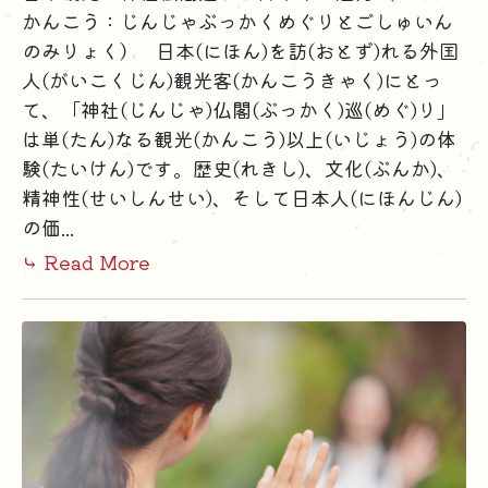
かんこう：じんじゃぶっかくめぐりとごしゅいん
のみりょく） 日本(にほん)を訪(おとず)れる外国
人(がいこくじん)観光客(かんこうきゃく)にとっ
て、「神社(じんじゃ)仏閣(ぶっかく)巡(めぐ)り」
は単(たん)なる観光(かんこう)以上(いじょう)の体
験(たいけん)です。歴史(れきし)、文化(ぶんか)、
精神性(せいしんせい)、そして日本人(にほんじん)
の価...
⤷ Read More