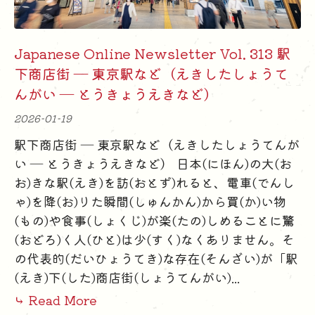
Japanese Online Newsletter Vol. 313 駅
下商店街 ― 東京駅など（えきしたしょうて
んがい ― とうきょうえきなど）
2026-01-19
駅下商店街 ― 東京駅など（えきしたしょうてんが
い ― とうきょうえきなど） 日本(にほん)の大(お
お)きな駅(えき)を訪(おとず)れると、電車(でんし
ゃ)を降(お)りた瞬間(しゅんかん)から買(か)い物
(もの)や食事(しょくじ)が楽(たの)しめることに驚
(おどろ)く人(ひと)は少(すく)なくありません。そ
の代表的(だいひょうてき)な存在(そんざい)が「駅
(えき)下(した)商店街(しょうてんがい)...
⤷ Read More