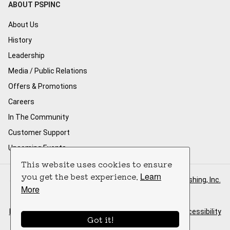
ABOUT PSPINC
About Us
History
Leadership
Media / Public Relations
Offers & Promotions
Careers
In The Community
Customer Support
Upcoming Events
This website uses cookies to ensure
you get the best experience.
Learn
Japanese Online is a product of
Pacific Software Publishing, Inc.
More
Copyright © 2026 PSPINC All Rights Reserved.
Privacy Policy
|
Terms & Conditions of Service
|
ADA Accessibility
Got it!
Disclaimer
.