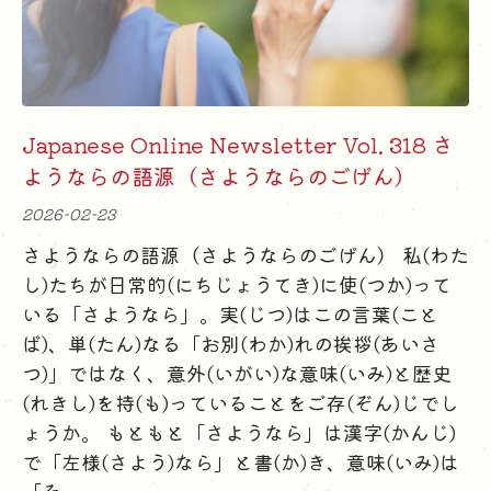
Japanese Online Newsletter Vol. 318 さ
ようならの語源（さようならのごげん）
2026-02-23
さようならの語源（さようならのごげん） 私(わた
し)たちが日常的(にちじょうてき)に使(つか)って
いる「さようなら」。実(じつ)はこの言葉(こと
ば)、単(たん)なる「お別(わか)れの挨拶(あいさ
つ)」ではなく、意外(いがい)な意味(いみ)と歴史
(れきし)を持(も)っていることをご存(ぞん)じでし
ょうか。 もともと「さようなら」は漢字(かんじ)
で「左様(さよう)なら」と書(か)き、意味(いみ)は
「そ...