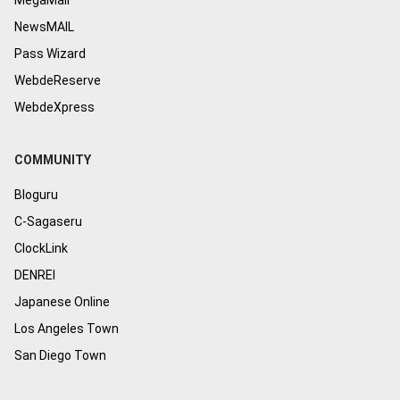
MegaMail
NewsMAIL
Pass Wizard
WebdeReserve
WebdeXpress
COMMUNITY
Bloguru
C-Sagaseru
ClockLink
DENREI
Japanese Online
Los Angeles Town
San Diego Town